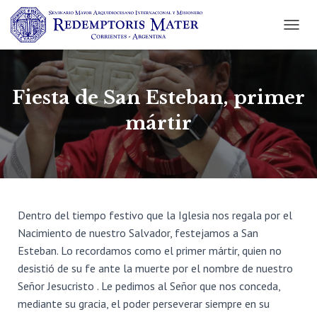
C
A
M
B
I
Fiesta de San Esteban, primer
A
R
mártir
M
O
D
O
D
E
N
Dentro del tiempo festivo que la Iglesia nos regala por el
A
Nacimiento de nuestro Salvador, festejamos a San
V
Esteban. Lo recordamos como el primer mártir, quien no
E
G
desistió de su fe ante la muerte por el nombre de nuestro
A
Señor Jesucristo . Le pedimos al Señor que nos conceda,
C
mediante su gracia, el poder perseverar siempre en su
I