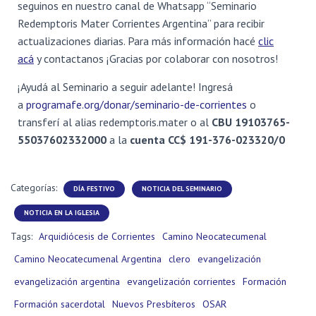
seguinos en nuestro canal de Whatsapp “Seminario
Redemptoris Mater Corrientes Argentina” para recibir
actualizaciones diarias. Para más información hacé
clic
acá
y contactanos ¡Gracias por colaborar con nosotros!
¡Ayudá al Seminario a seguir adelante! Ingresá
a
programafe.org/donar/seminario-de-corrientes
o
transferí al alias redemptoris.mater o al
CBU 19103765-
55037602332000
a la
cuenta
CC$ 191-376-023320/0
Categorías:
DÍA FESTIVO
NOTICIA DEL SEMINARIO
NOTICIA EN LA IGLESIA
Tags:
Arquidiócesis de Corrientes
Camino Neocatecumenal
Camino Neocatecumenal Argentina
clero
evangelización
evangelización argentina
evangelización corrientes
Formación
Formación sacerdotal
Nuevos Presbíteros
OSAR