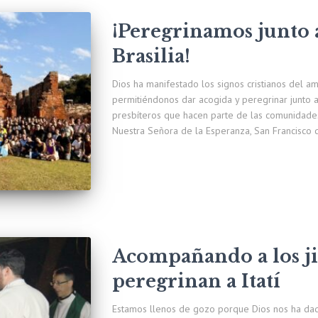
¡Peregrinamos junto 
Brasilia!
Dios ha manifestado los signos cristianos del a
permitiéndonos dar acogida y peregrinar junto a
presbíteros que hacen parte de las comunidade
Nuestra Señora de la Esperanza, San Francisco d
Acompañando a los ji
peregrinan a Itatí
Estamos llenos de gozo porque Dios nos ha dad