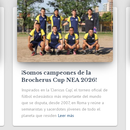
¡Somos campeones de la
Brocherus Cup NEA 2026!
Inspirados en la ‘Clericus Cup’, el torneo oficial de
fútbol eclesiástico más importante del mundo
que se disputa, desde 2007, en Roma y reúne a
seminaristas y sacerdotes jóvenes de todo el
planeta que residen
Leer más