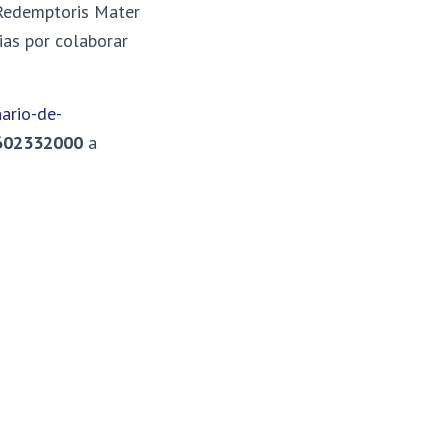
 Redemptoris Mater
ias por colaborar
ario-de-
602332000
a