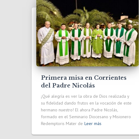
Primera misa en Corrientes
del Padre Nicolás
¡Qué alegría es ver la obra de Dios realizada y
su fidelidad dando frutos en la vocación de este
hermano nuestro! El ahora Padre Nicolás,
formado en el Seminario Diocesano y Misionero
Redemptoris Mater de
Leer más