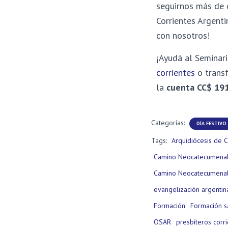
seguirnos más de 
Corrientes Argenti
con nosotros!
¡Ayudá al Seminari
corrientes
o transf
la
cuenta
CC$ 19
Categorías:
DÍA FESTIVO
Tags:
Arquidiócesis de C
Camino Neocatecumena
Camino Neocatecumenal
evangelización argentin
Formación
Formación s
OSAR
presbíteros corr