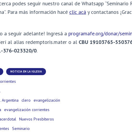
cerca podes seguir nuestro canal de Whatsapp “Seminario
na”. Para más información hacé
clic acá
y contactanos ¡Grac
o a seguir adelante! Ingresá a
programafe.org/donar/semin
erí al alias redemptoris.mater o al
CBU 19103765-55037
1-376-023320/0
.
NOTICIA EN LA IGLESIA
orrientes
l
 Argentina
clero
evangelización
a
evangelización corrientes
acerdotal
Nuevos Presbíteros
ientes
Seminario