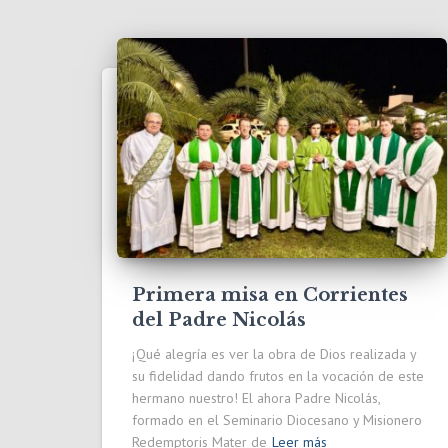
Primera misa en Corrientes
del Padre Nicolás
¡Qué alegría es ver la obra de Dios realizada y
su fidelidad dando frutos en la vocación de este
hermano nuestro! El ahora Padre Nicolás,
formado en el Seminario Diocesano y Misionero
Redemptoris Mater de
Leer más