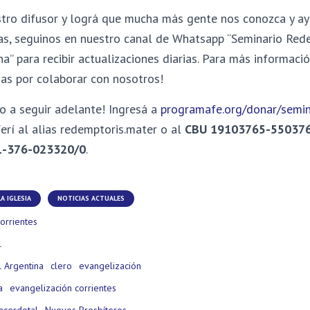
stro difusor y lográ que mucha más gente nos conozca y a
as, s
eguinos en nuestro
canal de Whatsapp
“Seminario Red
a” para recibir actualizaciones diarias.
Para más informaci
ias por colaborar con nosotros!
o a seguir adelante! Ingresá a
programafe.org/donar/semin
erí al alias redemptoris.mater o al
CBU 19103765-55037
1-376-023320/0
.
A IGLESIA
NOTICIAS ACTUALES
orrientes
l
 Argentina
clero
evangelización
a
evangelización corrientes
acerdotal
Nuevos Presbíteros