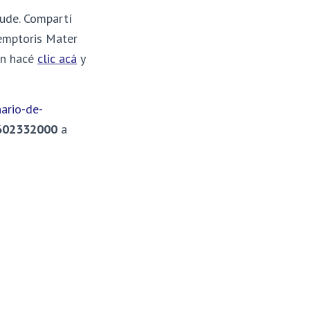
yude. Compartí
emptoris Mater
ón hacé
clic acá
y
ario-de-
602332000
a