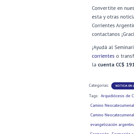
Convertite en nue
esta y otras notici
Corrientes Argentin
contactanos ¡Grac
¡Ayudá al Seminari
corrientes
o transf
la
cuenta
CC$ 19
Categorías:
NOTICIA EN L
Tags:
Arquidiócesis de C
Camino Neocatecumena
Camino Neocatecumenal
evangelización argentin
Formación
Formación s