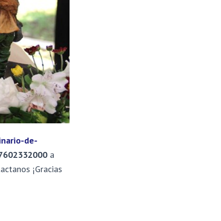
nario-de-
37602332000
a
actanos ¡Gracias