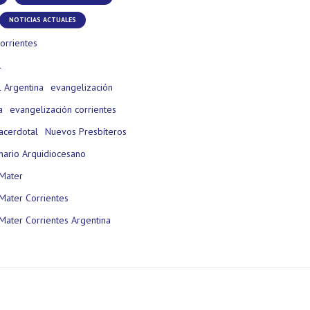
NOTICIAS ACTUALES
orrientes
l
 Argentina
evangelización
a
evangelización corrientes
acerdotal
Nuevos Presbíteros
nario Arquidiocesano
Mater
Mater Corrientes
Mater Corrientes Argentina