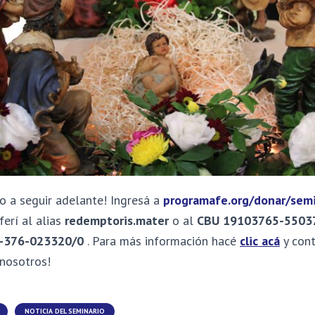
o a seguir adelante! Ingresá a
programafe.org/donar/semi
erí al alias
redemptoris.mater
o al
CBU 19103765-550
-376-023320/0
.
Para más información hacé
clic acá
y cont
 nosotros!
NOTICIA DEL SEMINARIO