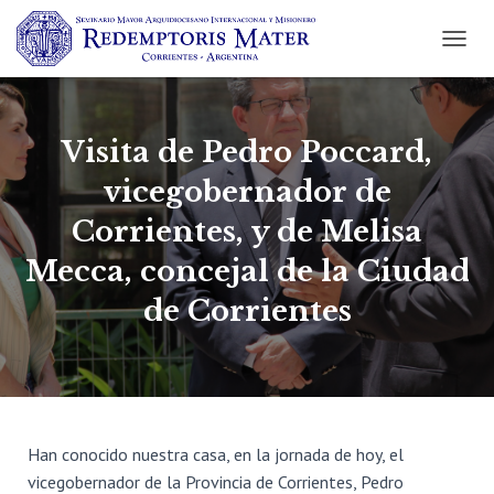
C
A
M
B
I
Visita de Pedro Poccard,
A
R
vicegobernador de
M
Corrientes, y de Melisa
O
D
Mecca, concejal de la Ciudad
O
D
de Corrientes
E
N
A
V
E
G
A
Han conocido nuestra casa, en la jornada de hoy, el
C
I
vicegobernador de la Provincia de Corrientes, Pedro