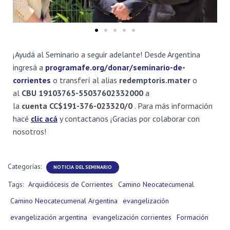
¡Ayudá al Seminario a seguir adelante! Desde Argentina
ingresá a
programafe.org/donar/seminario-de-
corrientes
o transferí al alias
redemptoris.mater
o
al
CBU 19103765-55037602332000
a
la
cuenta
CC$191-376-023320/0
.
Para más información
hacé
clic acá
y contactanos ¡Gracias por colaborar con
nosotros!
Categorías:
NOTICIA DEL SEMINARIO
Tags:
Arquidiócesis de Corrientes
Camino Neocatecumenal
Camino Neocatecumenal Argentina
evangelización
evangelización argentina
evangelización corrientes
Formación