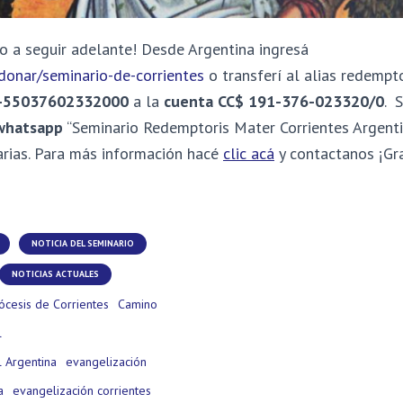
o a seguir adelante! Desde Argentina ingresá
donar/seminario-de-corrientes
o transferí al alias redempt
-55037602332000
a la
cuenta
CC$ 191-376-023320/0
.
S
 whatsapp
“Seminario Redemptoris Mater Corrientes Argentin
arias.
Para más información hacé
clic acá
y contactanos ¡Gra
NOTICIA DEL SEMINARIO
NOTICIAS ACTUALES
ócesis de Corrientes
Camino
l
 Argentina
evangelización
a
evangelización corrientes