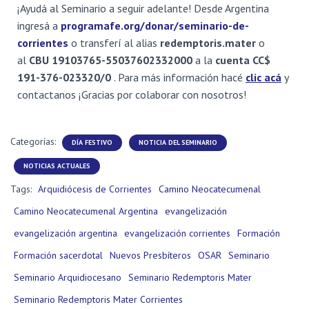
¡Ayudá al Seminario a seguir adelante! Desde Argentina
ingresá a
programafe.org/donar/seminario-de-
corrientes
o transferí al alias
redemptoris.mater
o
al
CBU 19103765-55037602332000
a la
cuenta
CC$
191-376-023320/0
.
Para más información hacé
clic acá
y
contactanos ¡Gracias por colaborar con nosotros!
Categorías:
DÍA FESTIVO
NOTICIA DEL SEMINARIO
NOTICIAS ACTUALES
Tags:
Arquidiócesis de Corrientes
Camino Neocatecumenal
Camino Neocatecumenal Argentina
evangelización
evangelización argentina
evangelización corrientes
Formación
Formación sacerdotal
Nuevos Presbíteros
OSAR
Seminario
Seminario Arquidiocesano
Seminario Redemptoris Mater
Seminario Redemptoris Mater Corrientes