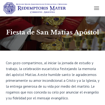
C
A
M
B
I
Fiesta de San Matías Apóstol
A
R
M
O
D
O
D
Con gozo compartimos, al iniciar la jornada de estudio y
E
trabajo, la celebración eucarística festejando la memoria
N
del apóstol Matías. A este humilde santo le agradecemos
A
V
primeramente su amor incondicional a Cristo y a la Iglesia, y
E
la entrega generosa de su vida por medio del martirio. Le
G
rogamos que nos conceda su celo por anunciar el evangelio
A
C
y su fidelidad por el mensaje evangélico.
I