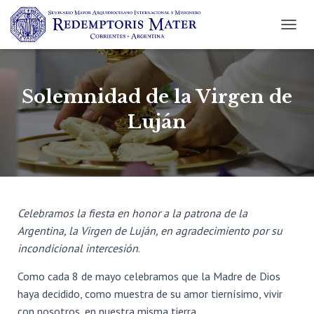
C
A
M
B
I
Solemnidad de la Virgen de
A
R
Luján
M
O
D
O
D
E
N
Celebramos la fiesta en honor a la patrona de la
A
Argentina, la Virgen de Luján, en agradecimiento por su
V
incondicional intercesión
.
E
G
Como cada 8 de mayo celebramos que la Madre de Dios
A
C
haya decidido, como muestra de su amor tiernísimo, vivir
I
con nosotros, en nuestra misma tierra.