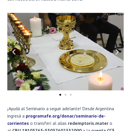
Ó
N
¡Ayudá al Seminario a seguir adelante! Desde Argentina
ingresá a
programafe.org/donar/seminario-de-
corrientes
o transferí al alias
redemptoris.mater
o
al
CBU 19103765-55037602332000
a la
cuenta
CC$