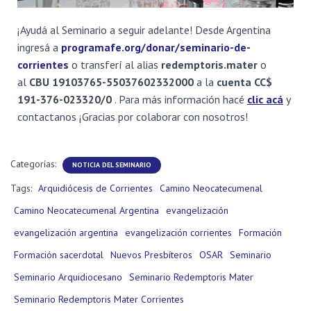
¡Ayudá al Seminario a seguir adelante! Desde Argentina
ingresá a
programafe.org/donar/seminario-de-
corrientes
o transferí al alias
redemptoris.mater
o
al
CBU 19103765-55037602332000
a la
cuenta
CC$
191-376-023320/0
.
Para más información hacé
clic acá
y
contactanos ¡Gracias por colaborar con nosotros!
Categorías:
NOTICIA DEL SEMINARIO
Tags:
Arquidiócesis de Corrientes
Camino Neocatecumenal
Camino Neocatecumenal Argentina
evangelización
evangelización argentina
evangelización corrientes
Formación
Formación sacerdotal
Nuevos Presbíteros
OSAR
Seminario
Seminario Arquidiocesano
Seminario Redemptoris Mater
Seminario Redemptoris Mater Corrientes