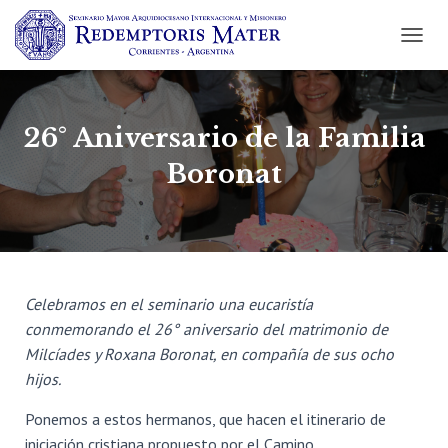
C
A
M
B
I
26° Aniversario de la Familia
A
R
Boronat
M
O
D
O
D
E
N
Celebramos en el seminario una eucaristía
A
conmemorando el 26° aniversario del matrimonio de
V
Milcíades y Roxana Boronat, en compañía de sus ocho
E
G
hijos.
A
C
Ponemos a estos hermanos, que hacen el itinerario de
I
iniciación cristiana propuesto por el Camino