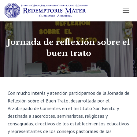
C
A
M
B
I
Jornada de reflexión sobre el
A
R
buen trato
M
O
D
O
D
E
N
Con mucho interés y atención participamos de la Jornada de
A
Reflexión sobre el Buen Trato, desarrollada
por el
V
Arzobispado de Corrientes en el Instituto San Benito y
E
G
destinada a sacerdotes, seminaristas, religiosas y
A
consagradas, directivos de los establecimientos educativos
C
y representantes de los consejos pastorales de las
I