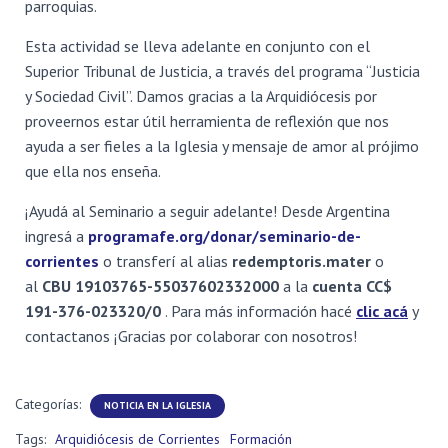
Ó
parroquias.
N
Esta actividad se lleva adelante en conjunto con el
Superior Tribunal de Justicia, a través del programa “Justicia
y Sociedad Civil”. Damos gracias a la Arquidiócesis por
proveernos estar útil herramienta de reflexión que nos
ayuda a ser fieles a la Iglesia y mensaje de amor al prójimo
que ella nos enseña.
¡Ayudá al Seminario a seguir adelante! Desde Argentina
ingresá a
programafe.org/donar/seminario-de-
corrientes
o transferí al alias
redemptoris.mater
o
al
CBU 19103765-55037602332000
a la
cuenta
CC$
191-376-023320/0
.
Para más información hacé
clic acá
y
contactanos ¡Gracias por colaborar con nosotros!
Categorías:
NOTICIA EN LA IGLESIA
Tags:
Arquidiócesis de Corrientes
Formación